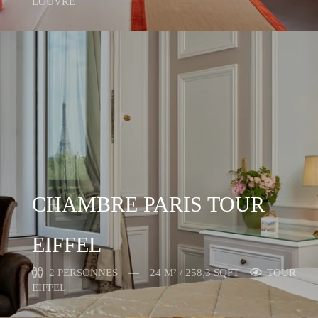
LOUVRE
CHAMBRE PARIS TOUR
EIFFEL
2 PERSONNES
24 M² / 258,3 SQFT
TOUR
EIFFEL