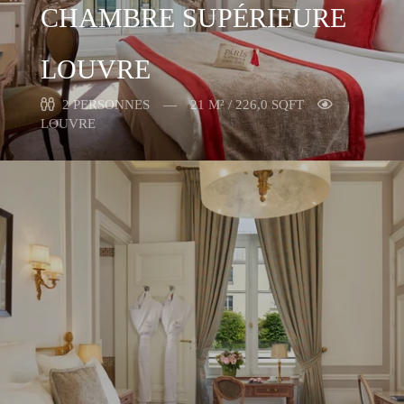
CHAMBRE SUPÉRIEURE
LOUVRE
2 PERSONNES
21 M² / 226,0 SQFT
LOUVRE