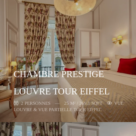
CHAMBRE PRESTIGE
LOUVRE TOUR EIFFEL
2 PERSONNES
25 M² / 269,1 SQFT
VUE
LOUVRE & VUE PARTIELLE TOUR EIFFEL