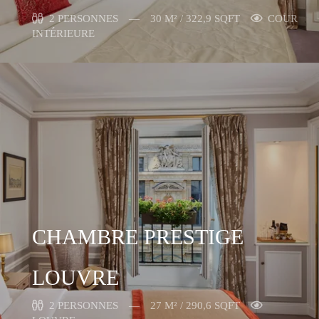
2 PERSONNES
30 M² / 322,9 SQFT
COUR
INTÉRIEURE
CHAMBRE PRESTIGE
LOUVRE
2 PERSONNES
27 M² / 290,6 SQFT