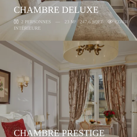
CHAMBRE DELUXE
2 PERSONNES
23 M² / 247,6 SQFT
COUR
INTÉRIEURE
CHAMBRE PRESTIGE