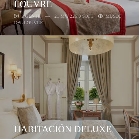
LOUVRE
2 GENTE
21 M² / 226,0 SQFT
MUSEO
DEL LOUVRE
HABITACIÓN DELUXE