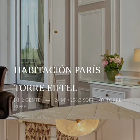
HABITACIÓN PARÍS
TORRE EIFFEL
2 GENTE
24 M² / 258,3 SQFT
TORRE
EIFFEL