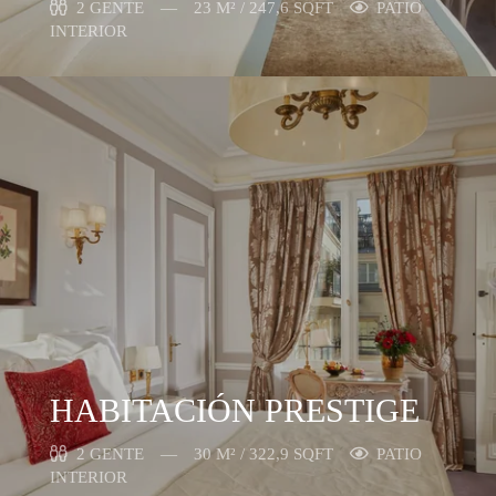
2 GENTE
23 M² / 247,6 SQFT
PATIO
INTERIOR
HABITACIÓN PRESTIGE
2 GENTE
30 M² / 322,9 SQFT
PATIO
INTERIOR