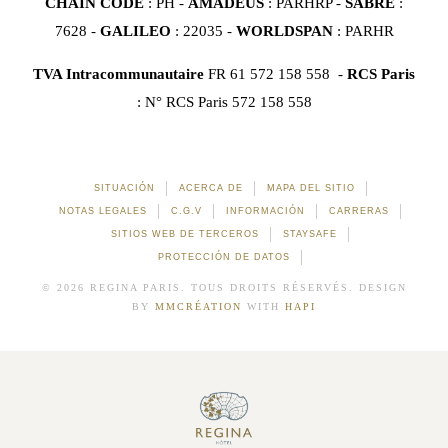
CHAIN CODE
: PH -
AMADEUS
: PARHRP -
SABRE
:
7628 -
GALILEO
: 22035 -
WORLDSPAN
: PARHR
TVA Intracommunautaire
FR 61 572 158 558 -
RCS Paris
: N° RCS Paris 572 158 558
SITUACIÓN
ACERCA DE
MAPA DEL SITIO
NOTAS LEGALES
C.G.V
INFORMACIÓN
CARRERAS
SITIOS WEB DE TERCEROS
STAYSAFE
PROTECCIÓN DE DATOS
© 2026 REGINA PARIS. TOUS DROITS RÉSERVÉS. DESIGN
BY
MMCRÉATION
WITH
HAPI