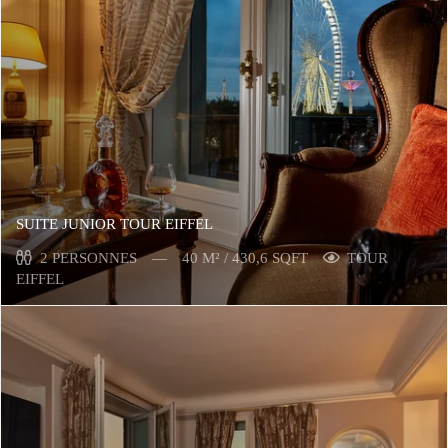
SUITE JUNIOR TOUR EIFFEL
2 PERSONNES
40 M² / 430,6 SQFT
TOUR
EIFFEL