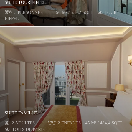
SUITE TOUR EIFFEL
3 PERSONNES
50 M² / 538,2 SQFT
TOUR
EIFFEL
SUITE FAMILLE
2 ADULTES
2 ENFANTS
45 M² / 484,4 SQFT
TOITS DE PARIS