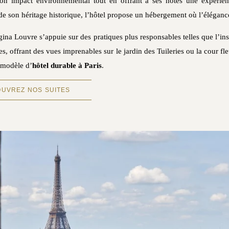
on impact environnemental tout en offrant à ses hôtes une expérienc
e son héritage historique, l’hôtel propose un hébergement où l’élégance
gina Louvre s’appuie sur des pratiques plus responsables telles que l’in
 offrant des vues imprenables sur le jardin des Tuileries ou la cour fleur
n modèle d’
hôtel durable à Paris
.
UVREZ NOS SUITES