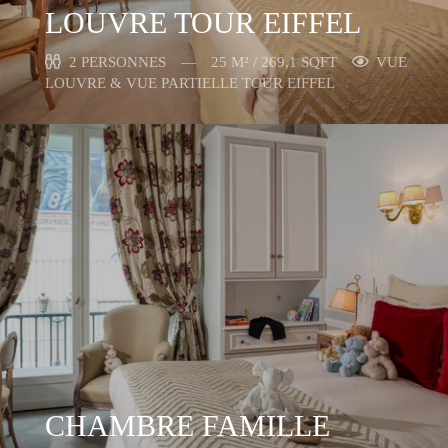
LOUVRE TOUR EIFFEL
2 PERSONNES
25 M² / 269,1 SQFT
VUE
LOUVRE & VUE PARTIELLE TOUR EIFFEL
CHAMBRE FAMILLE