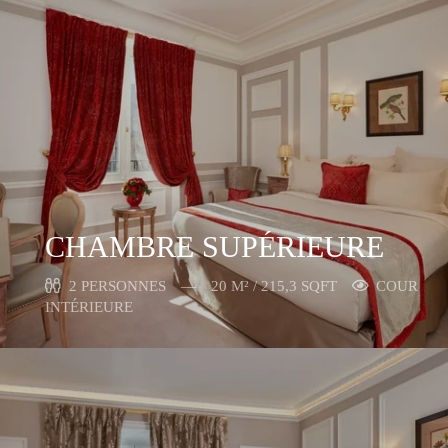
CHAMBRE SUPÉRIEURE
2 PERSONNES
20 M² / 215,3 SQFT
COUR
INTÉRIEURE