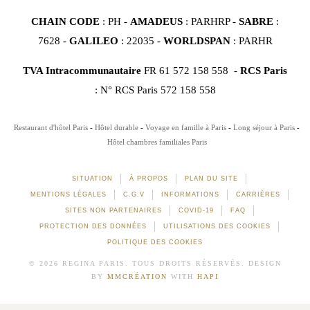
CHAIN CODE
: PH -
AMADEUS
: PARHRP -
SABRE
:
7628 -
GALILEO
: 22035 -
WORLDSPAN
: PARHR
TVA Intracommunautaire
FR 61 572 158 558 -
RCS Paris
: N° RCS Paris 572 158 558
Restaurant d'hôtel Paris
Hôtel durable
Voyage en famille à Paris
Long séjour à Paris
Hôtel chambres familiales Paris
SITUATION
À PROPOS
PLAN DU SITE
MENTIONS LÉGALES
C.G.V
INFORMATIONS
CARRIÈRES
SITES NON PARTENAIRES
COVID-19
FAQ
PROTECTION DES DONNÉES
UTILISATIONS DES COOKIES
POLITIQUE DES COOKIES
© 2026 REGINA PARIS. TOUS DROITS RÉSERVÉS. DESIGN
BY
MMCRÉATION
WITH
HAPI