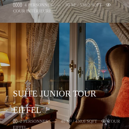
4 PERSONNES
50 M² / 538,2 SQFT
COUR INTÉRIEURE
SUITE JUNIOR TOUR
EIFFEL
2 PERSONNES
40 M² / 430,6 SQFT
TOUR
EIFFEL