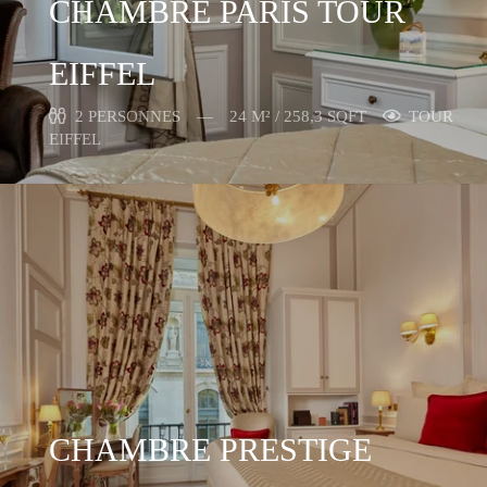
CHAMBRE PARIS TOUR
EIFFEL
2 PERSONNES
24 M² / 258,3 SQFT
TOUR
EIFFEL
CHAMBRE PRESTIGE