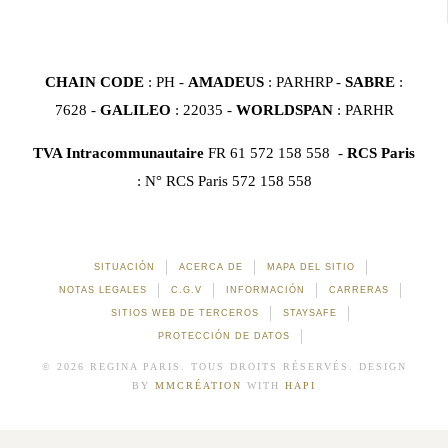
CHAIN CODE
: PH -
AMADEUS
: PARHRP -
SABRE
:
7628 -
GALILEO
: 22035 -
WORLDSPAN
: PARHR
TVA Intracommunautaire
FR 61 572 158 558 -
RCS Paris
: N° RCS Paris 572 158 558
SITUACIÓN
ACERCA DE
MAPA DEL SITIO
NOTAS LEGALES
C.G.V
INFORMACIÓN
CARRERAS
SITIOS WEB DE TERCEROS
STAYSAFE
PROTECCIÓN DE DATOS
© 2026 REGINA PARIS. TOUS DROITS RÉSERVÉS. DESIGN
BY
MMCRÉATION
WITH
HAPI