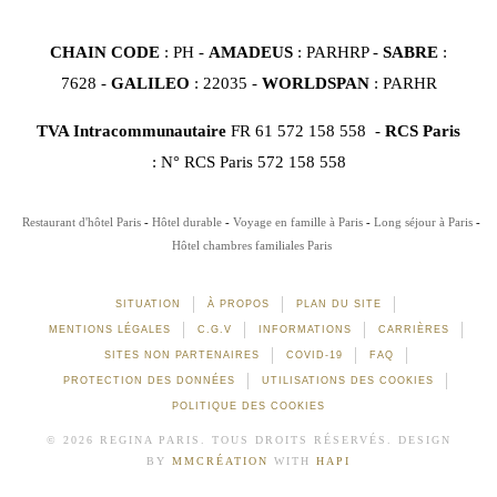
CHAIN CODE
: PH -
AMADEUS
: PARHRP -
SABRE
:
7628 -
GALILEO
: 22035 -
WORLDSPAN
: PARHR
TVA Intracommunautaire
FR 61 572 158 558 -
RCS Paris
: N° RCS Paris 572 158 558
Restaurant d'hôtel Paris
Hôtel durable
Voyage en famille à Paris
Long séjour à Paris
Hôtel chambres familiales Paris
SITUATION
À PROPOS
PLAN DU SITE
MENTIONS LÉGALES
C.G.V
INFORMATIONS
CARRIÈRES
SITES NON PARTENAIRES
COVID-19
FAQ
PROTECTION DES DONNÉES
UTILISATIONS DES COOKIES
POLITIQUE DES COOKIES
© 2026 REGINA PARIS. TOUS DROITS RÉSERVÉS. DESIGN
BY
MMCRÉATION
WITH
HAPI