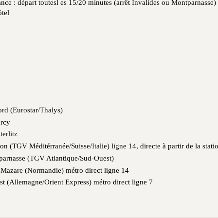
ance : départ toutesl es 15/20 minutes (arrêt Invalides ou Montparnasse)
ôtel
rd (Eurostar/Thalys)
ercy
erlitz
n (TGV Méditérranée/Suisse/Italie) ligne 14, directe à partir de la stat
arnasse (TGV Atlantique/Sud-Ouest)
-Mazare (Normandie) métro direct ligne 14
Est (Allemagne/Orient Express) métro direct ligne 7