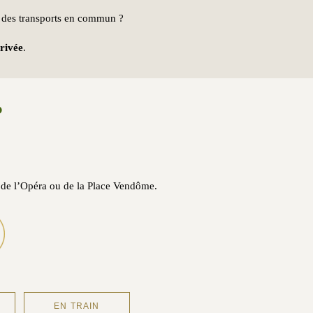
le des transports en commun ?
rrivée
.
?
, de l’Opéra ou de la Place Vendôme.
EN TRAIN