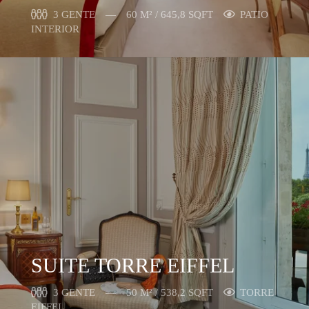
3 GENTE
60 M² / 645,8 SQFT
PATIO
INTERIOR
SUITE TORRE EIFFEL
3 GENTE
50 M² / 538,2 SQFT
TORRE
EIFFEL