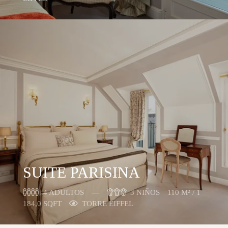
SUITE PARISINA
4 ADULTOS
3 NIÑOS
110 M² / 1
184,0 SQFT
TORRE EIFFEL