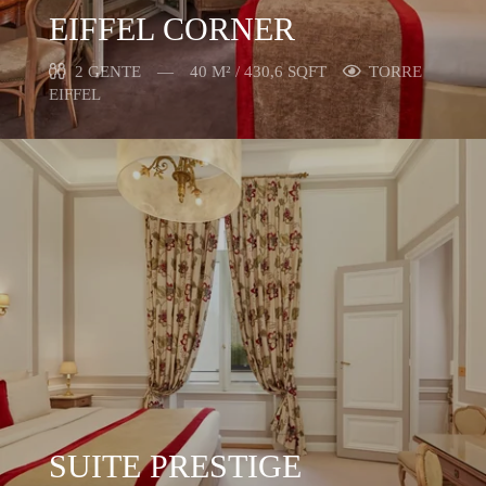
EIFFEL CORNER
2 GENTE
40 M² / 430,6 SQFT
TORRE
EIFFEL
SUITE PRESTIGE