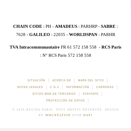
CHAIN CODE
: PH -
AMADEUS
: PARHRP -
SABRE
:
7628 -
GALILEO
: 22035 -
WORLDSPAN
: PARHR
TVA Intracommunautaire
FR 61 572 158 558 -
RCS Paris
: N° RCS Paris 572 158 558
SITUACIÓN
ACERCA DE
MAPA DEL SITIO
NOTAS LEGALES
C.G.V
INFORMACIÓN
CARRERAS
SITIOS WEB DE TERCEROS
STAYSAFE
PROTECCIÓN DE DATOS
© 2026 REGINA PARIS. TOUS DROITS RÉSERVÉS. DESIGN
BY
MMCRÉATION
WITH
HAPI