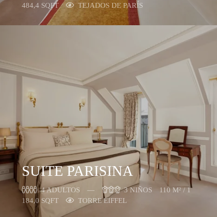
484,4 SQFT
TEJADOS DE PARÍS
SUITE PARISINA
4 ADULTOS
3 NIÑOS
110 M² / 1
184,0 SQFT
TORRE EIFFEL