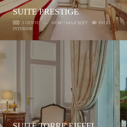
SUITE PRESTIGE
3 GENTE
60 M² / 645,8 SQFT
PATIO
INTERIOR
SUITE TORRE EIFFEL