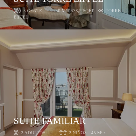
3 GENTE
50 M² / 538,2 SQFT
TORRE
EIFFEL
SUITE FAMILIAR
2 ADULTOS
2 NIÑOS
45 M² /