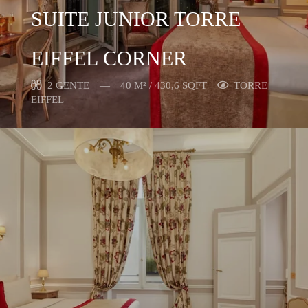
SUITE JUNIOR TORRE
EIFFEL CORNER
2 GENTE
40 M² / 430,6 SQFT
TORRE
EIFFEL