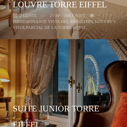
LOUVRE TORRE EIFFEL
2 GENTE
25 M² / 269,1 SQFT
IMPRESIONANTE VISTA DEL MUSEO DEL LOUVRE Y
VISTA PARCIAL DE LA TORRE EIFFEL
SUITE JUNIOR TORRE
EIFFEL