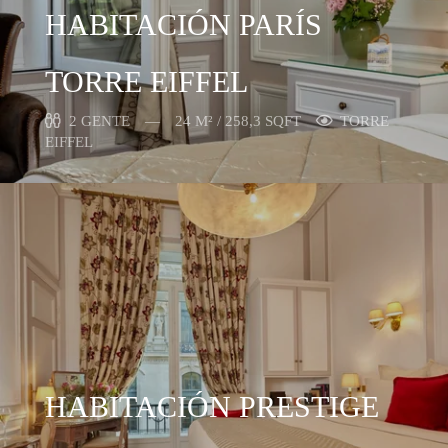
HABITACIÓN PARÍS
TORRE EIFFEL
2 GENTE
24 M² / 258,3 SQFT
TORRE
EIFFEL
HABITACIÓN PRESTIGE