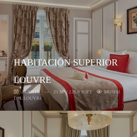
HABITACIÓN SUPERIOR
LOUVRE
2 GENTE
21 M² / 226,0 SQFT
MUSEO
DEL LOUVRE