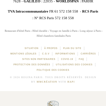
7628 -
GALILEO
: 22035 -
WORLDSPAN
: PARHR
TVA Intracommunautaire
FR 61 572 158 558 -
RCS Paris
: N° RCS Paris 572 158 558
Restaurant d'hôtel Paris
Hôtel durable
Voyage en famille à Paris
Long séjour à Paris
Hôtel chambres familiales Paris
SITUATION
À PROPOS
PLAN DU SITE
MENTIONS LÉGALES
C.G.V
INFORMATIONS
CARRIÈRES
SITES NON PARTENAIRES
COVID-19
FAQ
PROTECTION DES DONNÉES
UTILISATIONS DES COOKIES
POLITIQUE DES COOKIES
© 2026 REGINA PARIS. TOUS DROITS RÉSERVÉS. DESIGN
BY
MMCRÉATION
WITH
HAPI