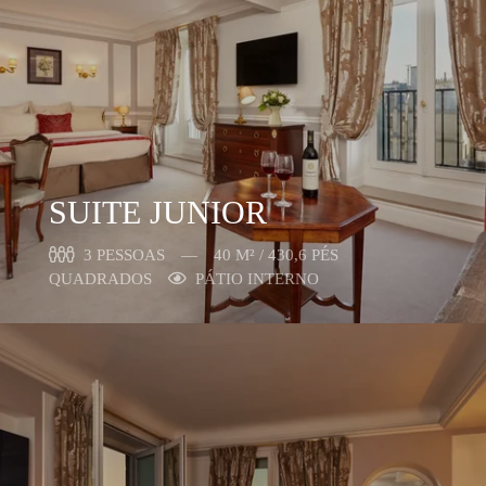
SUITE JUNIOR
3 PESSOAS
40 M² / 430,6 PÉS
QUADRADOS
PÁTIO INTERNO