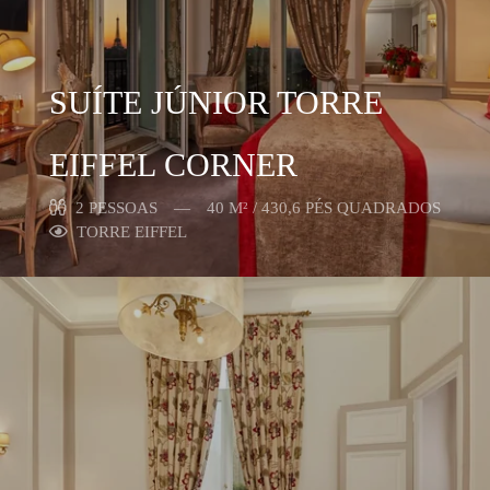
SUÍTE JÚNIOR TORRE
EIFFEL CORNER
2 PESSOAS
40 M² / 430,6 PÉS QUADRADOS
TORRE EIFFEL