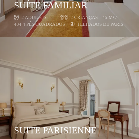
SUÍTE FAMILIAR
2 ADULTOS
2 CRIANÇAS
45 M² /
484,4 PÉS QUADRADOS
TELHADOS DE PARIS
SUITE PARISIENNE