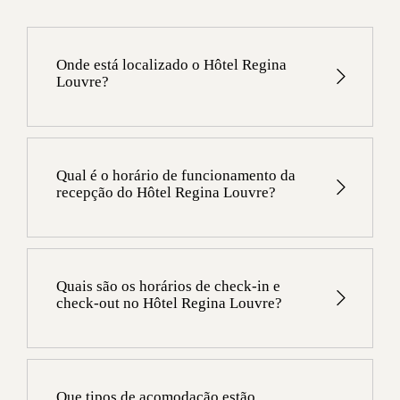
Onde está localizado o Hôtel Regina
Louvre?
O Hôtel Regina Louvre está localizado em 2 Place
des Pyramides, no 1º distrito de Paris, a poucos
passos do Museu do Louvre.
Qual é o horário de funcionamento da
recepção do Hôtel Regina Louvre?
A recepção do Hôtel Regina Louvre fica aberta 24
horas por dia.
Quais são os horários de check-in e
check-out no Hôtel Regina Louvre?
O check-in no Hôtel Regina Louvre começa às 15h
e o check-out é possível até as 12h.
Que tipos de acomodação estão