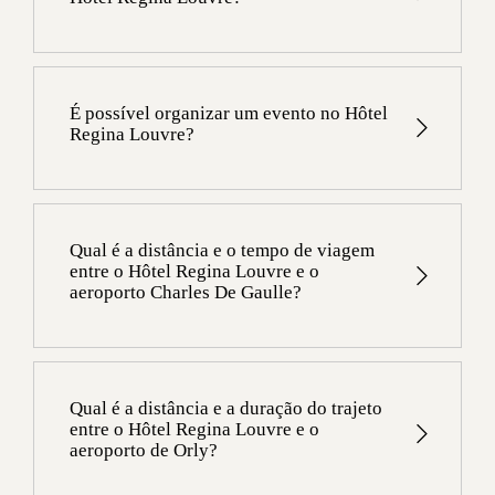
O Spa do Hotel Regina Louvre oferece:
Sim, o Hôtel Regina Louvre tem uma sala de
- Hammam
ginástica.
- Sauna
- Espaço de fitness
É possível organizar um evento no Hôtel
Regina Louvre?
Sim, você pode organizar suas reuniões de
negócios ou privadas em um de nossos lounges,
salas de recepção ou áreas privadas. Para obter
Qual é a distância e o tempo de viagem
mais informações, entre em contato conosco pelo
entre o Hôtel Regina Louvre e o
aeroporto Charles De Gaulle?
telefone +33 1 42 60 33 19 ou envie um e-mail
para banqueting@regina-hotel.com
A distância entre o Hotel Regina Louvre e o
Aeroporto Roissy Charles de Gaulle é de 27 km.
O tempo de viagem entre o hotel e o aeroporto é de
Qual é a distância e a duração do trajeto
aproximadamente 45 minutos de VTC ou táxi e 55
entre o Hôtel Regina Louvre e o
aeroporto de Orly?
minutos de transporte público.