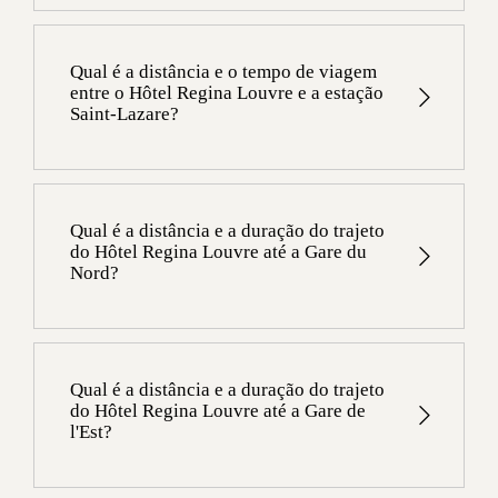
A distância entre o Hôtel Regina Louvre e o
Aeroporto de Orly é de 26 km.
O tempo de viagem entre o hotel e o aeroporto é de
Qual é a distância e o tempo de viagem
aproximadamente 35 minutos de VTC ou táxi e 50
entre o Hôtel Regina Louvre e a estação
Saint-Lazare?
minutos de transporte público.
A Gare Saint Lazare fica a 3,4 km do Hôtel Regina
Louvre, a 18 minutos do hotel de táxi ou VTC, 18
minutos de metrô (as linhas 14 e 12 são diretas) ou
Qual é a distância e a duração do trajeto
20 minutos a pé.
do Hôtel Regina Louvre até a Gare du
Nord?
A Gare du Nord fica a 4,2 km do Hôtel Regina
Louvre, ou seja, a 30 minutos do hotel de táxi ou
VTC ou a 20 minutos de metrô.
Qual é a distância e a duração do trajeto
do Hôtel Regina Louvre até a Gare de
l'Est?