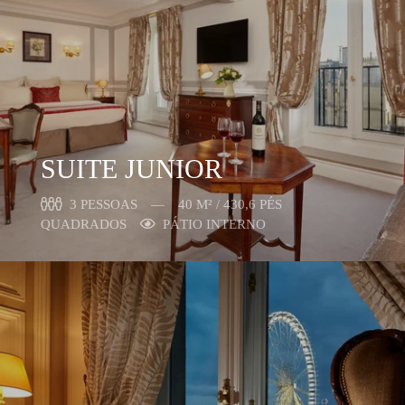
SUITE JUNIOR
3 PESSOAS
40 M² / 430,6 PÉS
QUADRADOS
PÁTIO INTERNO