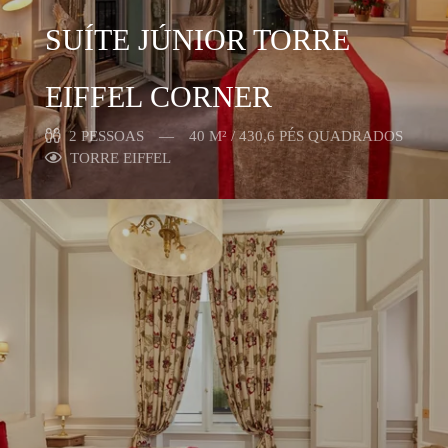
SUÍTE JÚNIOR TORRE
EIFFEL CORNER
2 PESSOAS
40 M² / 430,6 PÉS QUADRADOS
TORRE EIFFEL