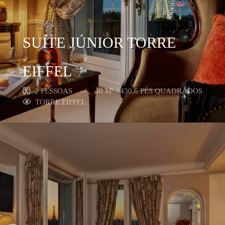
SUÍTE JÚNIOR TORRE
EIFFEL
2 PESSOAS
40 M² / 430,6 PÉS QUADRADOS
TORRE EIFFEL