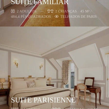
SUÍTE FAMILIAR
2 ADULTOS
2 CRIANÇAS
45 M² /
484,4 PÉS QUADRADOS
TELHADOS DE PARIS
SUITE PARISIENNE