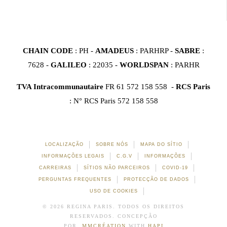
CHAIN CODE
: PH -
AMADEUS
: PARHRP -
SABRE
:
7628 -
GALILEO
: 22035 -
WORLDSPAN
: PARHR
TVA Intracommunautaire
FR 61 572 158 558 -
RCS Paris
: N° RCS Paris 572 158 558
LOCALIZAÇÃO
SOBRE NÓS
MAPA DO SÍTIO
INFORMAÇÕES LEGAIS
C.G.V
INFORMAÇÕES
CARREIRAS
SÍTIOS NÃO PARCEIROS
COVID-19
PERGUNTAS FREQUENTES
PROTECÇÃO DE DADOS
USO DE COOKIES
© 2026 REGINA PARIS. TODOS OS DIREITOS
RESERVADOS. CONCEPÇÃO
POR
MMCRÉATION
WITH
HAPI