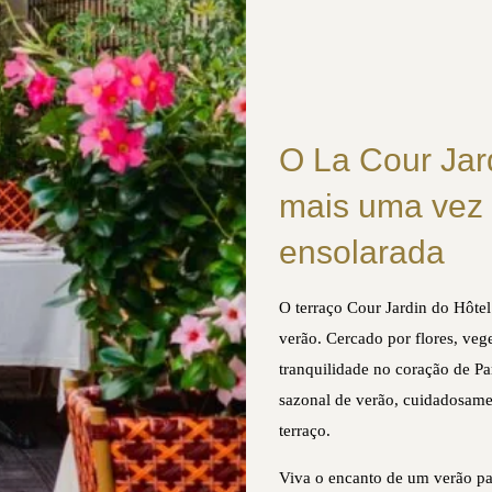
O La Cour Jar
mais uma vez 
ensolarada
O terraço Cour Jardin do Hôtel
verão. Cercado por flores, veg
tranquilidade no coração de Pa
sazonal de verão, cuidadosame
terraço.
Viva o encanto de um verão pa