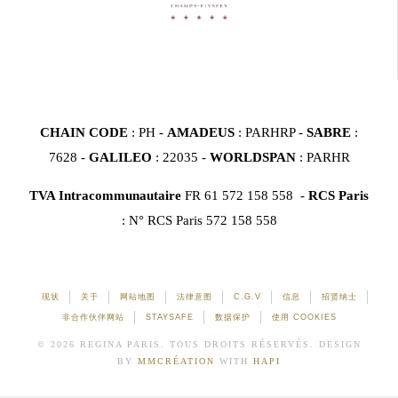
CHAIN CODE
: PH -
AMADEUS
: PARHRP -
SABRE
:
7628 -
GALILEO
: 22035 -
WORLDSPAN
: PARHR
TVA Intracommunautaire
FR 61 572 158 558 -
RCS Paris
: N° RCS Paris 572 158 558
现状
关于
网站地图
法律意图
C.G.V
信息
招贤纳士
非合作伙伴网站
STAYSAFE
数据保护
使用 COOKIES
© 2026 REGINA PARIS. TOUS DROITS RÉSERVÉS. DESIGN
BY
MMCRÉATION
WITH
HAPI