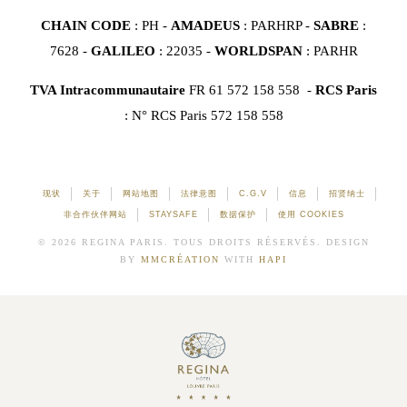
CHAIN CODE
: PH -
AMADEUS
: PARHRP -
SABRE
:
7628 -
GALILEO
: 22035 -
WORLDSPAN
: PARHR
TVA Intracommunautaire
FR 61 572 158 558 -
RCS Paris
: N° RCS Paris 572 158 558
现状
关于
网站地图
法律意图
C.G.V
信息
招贤纳士
非合作伙伴网站
STAYSAFE
数据保护
使用 COOKIES
© 2026 REGINA PARIS. TOUS DROITS RÉSERVÉS. DESIGN
BY
MMCRÉATION
WITH
HAPI