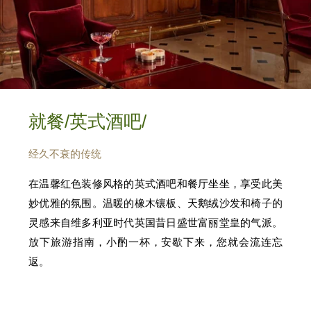
就餐/英式酒吧/
经久不衰的传统
在温馨红色装修风格的英式酒吧和餐厅坐坐，享受此美
妙优雅的氛围。温暖的橡木镶板、天鹅绒沙发和椅子的
灵感来自维多利亚时代英国昔日盛世富丽堂皇的气派。
放下旅游指南，小酌一杯，安歇下来，您就会流连忘
返。