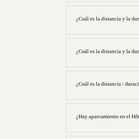
La Gare du Nord está a 4,2 km d
¿Cuál es la distancia y la du
La Gare de l'Est está a 4 km del
directa).
¿Cuál es la distancia y la d
La estación de Lyon está a 3,2 
(línea 14 y línea 1 directas).
¿Cuál es la distancia / dura
La Gare Montparnasse se encuent
transporte público (autobús 95 o
¿Hay aparcamiento en el Hô
No, el Hotel Regina Louvre Pari