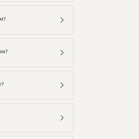
 o a 20 minutos en metro.
st?
a 15 minutos en metro (línea 7
yon?
VTC o a 15 minutos en metro
e?
n taxi o VTC o a 30 minutos en