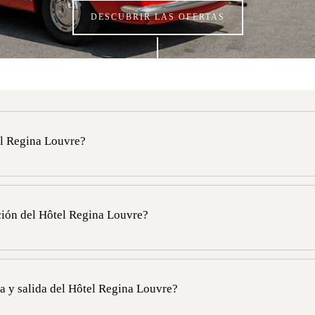
DESCUBRIR LAS OFERTAS
el Regina Louvre?
ado en el número 2 de la Place des Pyramides, en el distrito 1 de París,
pción del Hôtel Regina Louvre?
uvre está abierta las 24 horas del día.
da y salida del Hôtel Regina Louvre?