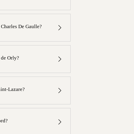
n o espacios privados. Para más
el.com
o Charles De Gaulle?
i y 55 minutos en transporte
o de Orly?
i y 50 minutos en transporte
aint-Lazare?
 18 minutos en metro (las líneas
ord?