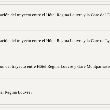
el Hôtel Regina Louvre, es decir, a 30 minutos del hotel en taxi o VTC
ración del trayecto entre el Hôtel Regina Louvre y la Gare de l'E
 Hôtel Regina Louvre, es decir, a 30 minutos del hotel en taxi o VTC o 
uración del trayecto entre el Hôtel Regina Louvre y la Gare de L
km del Hôtel Regina Louvre, es decir, a 30 minutos del hotel en taxi o 
ción del trayecto entre Hôtel Regina Louvre y Gare Montparnass
ra a 3 km del Hôtel Regina Louvre, es decir, a 30 minutos del hotel e
 línea 12 de metro).
tel Regina Louvre?
s no dispone de aparcamiento privado vigilado.