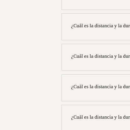
Sí, puede organizar sus reunione
información, llámenos al +33 1
¿Cuál es la distancia y la d
La distancia entre el Hotel Reg
La duración del trayecto entre 
público.
¿Cuál es la distancia y la d
La distancia entre el Hôtel Regi
La duración del trayecto entre 
público.
¿Cuál es la distancia y la du
La estación Saint Lazare está a 
14 y 12 son directas) o a 20 min
¿Cuál es la distancia y la d