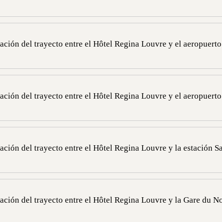
s de negocios o privadas en uno de nuestros salones, salas de recepció
 42 60 33 19 o envíenos un correo electrónico a banqueting@regina-hot
uración del trayecto entre el Hôtel Regina Louvre y el aeropuert
ina Louvre y el aeropuerto Roissy Charles de Gaulle es de 27 km.
el hotel y el aeropuerto es de aproximadamente 45 minutos en VTC o Tax
uración del trayecto entre el Hôtel Regina Louvre y el aeropuert
na Louvre y el aeropuerto de Orly es de 26 km.
el hotel y el aeropuerto es de aproximadamente 35 minutos en VTC o Tax
ración del trayecto entre el Hôtel Regina Louvre y la estación S
3,4 km del Hôtel Regina Louvre, a 18 minutos del hotel en taxi o VTC, a
utos a pie.
uración del trayecto entre el Hôtel Regina Louvre y la Gare du N