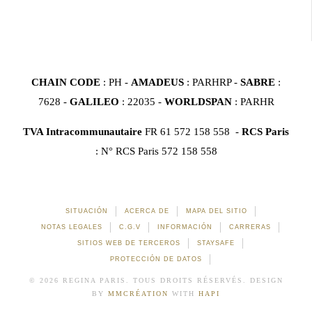
CHAIN CODE
: PH -
AMADEUS
: PARHRP -
SABRE
:
7628 -
GALILEO
: 22035 -
WORLDSPAN
: PARHR
TVA Intracommunautaire
FR 61 572 158 558 -
RCS Paris
: N° RCS Paris 572 158 558
SITUACIÓN
ACERCA DE
MAPA DEL SITIO
NOTAS LEGALES
C.G.V
INFORMACIÓN
CARRERAS
SITIOS WEB DE TERCEROS
STAYSAFE
PROTECCIÓN DE DATOS
© 2026 REGINA PARIS. TOUS DROITS RÉSERVÉS. DESIGN
BY
MMCRÉATION
WITH
HAPI