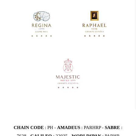
CHAIN CODE
: PH -
AMADEUS
: PARHRP -
SABRE
:
7628 -
GALILEO
: 22035 -
WORLDSPAN
: PARHR