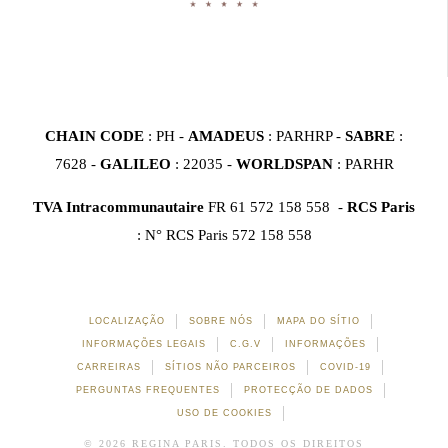
CHAIN CODE
: PH -
AMADEUS
: PARHRP -
SABRE
:
7628 -
GALILEO
: 22035 -
WORLDSPAN
: PARHR
TVA Intracommunautaire
FR 61 572 158 558 -
RCS Paris
: N° RCS Paris 572 158 558
LOCALIZAÇÃO
SOBRE NÓS
MAPA DO SÍTIO
INFORMAÇÕES LEGAIS
C.G.V
INFORMAÇÕES
CARREIRAS
SÍTIOS NÃO PARCEIROS
COVID-19
PERGUNTAS FREQUENTES
PROTECÇÃO DE DADOS
USO DE COOKIES
© 2026 REGINA PARIS. TODOS OS DIREITOS