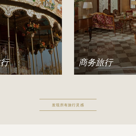
旅行
商务旅行
提供在五星级豪华酒店中度
我们的酒店位于卡尼尔歌
期的可能性。
（Opéra Garnier）和卢
（Louvre）之间，距首
线仅一箭之遥，可轻松抵
发现所有旅行灵感
个景点，因此使其成为商
想之地。
看