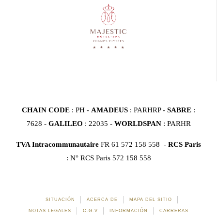
CHAIN CODE
: PH -
AMADEUS
: PARHRP -
SABRE
:
7628 -
GALILEO
: 22035 -
WORLDSPAN
: PARHR
TVA Intracommunautaire
FR 61 572 158 558 -
RCS Paris
: N° RCS Paris 572 158 558
SITUACIÓN
ACERCA DE
MAPA DEL SITIO
NOTAS LEGALES
C.G.V
INFORMACIÓN
CARRERAS